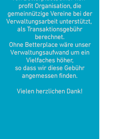
profit Organisation, die
gemeinnützige Vereine bei der
Verwaltungsarbeit unterstützt,
als Transaktionsgebühr
berechnet.
Ohne Betterplace wäre unser
Verwaltungsaufwand um ein
Vielfaches
höher,
so dass wir diese Gebühr
angemessen finden.
Vielen herzlichen Dank!