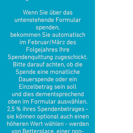
Wenn Sie über das
untenstehende Formular
spenden,
bekommen Sie automatisch
im Februar/März des
Folgejahres Ihre
Spendenquittung zugeschickt.
Bitte darauf achten, ob die
Spende eine monatliche
Dauerspende oder ein
Einzelbetrag sein soll
und dies dementsprechend
oben im Formular auswählen.
2,5 % ihres Spendenbetrages -
sie können optional auch einen
höheren Wert wählen -
werden
von Betterplace,
einer non-