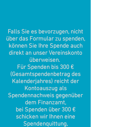
Falls Sie es bevorzugen, nicht
über das Formular zu spenden,
können Sie Ihre Spende auch
direkt an unser Vereinskonto
überweisen.
Für Spenden bis 300 €
(Gesamtspendenbetrag des
Kalenderjahres) reicht der
Kontoauszug als
Spendennachweis gegenüber
dem Finanzamt,
bei Spenden über 300 €
schicken wir Ihnen eine
Spendenquittung,