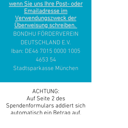
wenn Sie uns Ihre Post- oder
Emailadresse im
Verwendungszweck der
Überweisung schreiben.
BONDHU FÖRDERVEREIN
DEUTSCHLAND E.V.
Iban: DE46
7015 0000 1005
4653
54
Stadtsparkasse München
ACHTUNG:
Auf Seite 2 des
Spendenformulars
addiert sich
automatisch ein Betrag auf,
den man an Betterplace
spendet.