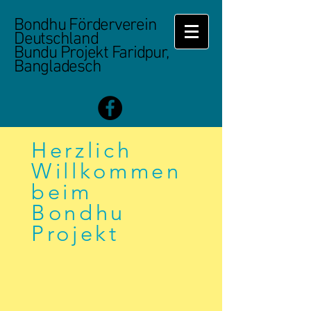
Bondhu Förderverein
Deutschland
Bundu Projekt Faridpur,
Bangladesch
Herzlich
Willkommen
beim
Bondhu
Projekt