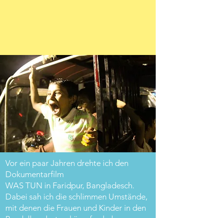
Vor ein paar Jahren drehte ich den
Dokumentarfilm
WAS TUN in Faridpur, Bangladesch.
Dabei sah ich die schlimmen Umstände,
mit denen die Frauen und Kinder in den