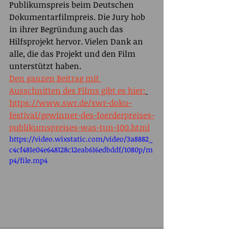
Publikumspreis beim Deutschen 
Dokumentarfilmpreis. Die Jury hob 
in ihrer Begründung auch das 
Hilfsprojekt hervor. Vielen Dank an 
alle, die das Projekt und den Film 
unterstützt haben. 
Den ganzen Beitrag mit 
Ausschnitten des Films gibt es hier:
https://www.swr.de/swr-doku-
festival/gewinner-des-foerderpreises-
publikumspreises-was-tun-100.html
https://video.wixstatic.com/video/3a8882_
c4cf481e04e648128c12eab616edbddf/1080p/m
p4/file.mp4