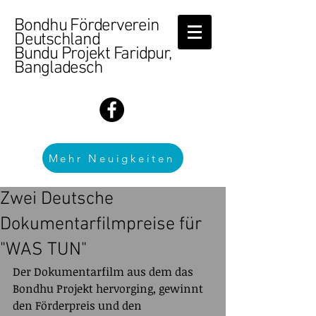
Bondhu Förderverein
Deutschland
Bundu Projekt Faridpur,
Bangladesch
Mehr Neuigkeiten
Zwei Deutsche
Dokumentarfilmpreise für
"WAS TUN"
Der Dokumentarfilm aus dem das 
Bondhu Projekt hervorging, gewinnt 
den Förderpreis und den 