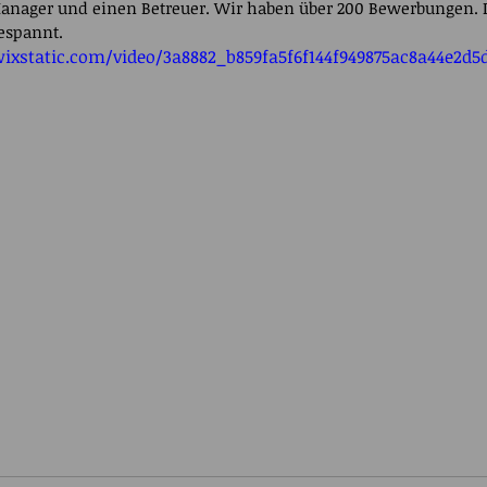
ager und einen Betreuer. Wir haben über 200 Bewerbungen. I
espannt. 
wixstatic.com/video/3a8882_b859fa5f6f144f949875ac8a44e2d5