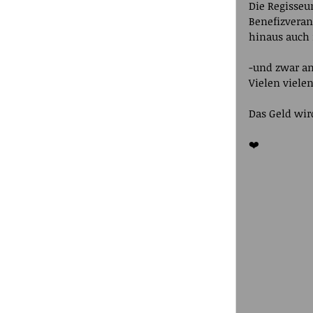
Die Regisseu
Benefizveran
hinaus auch 
-und zwar an
Vielen vielen
Das Geld wir
❤️