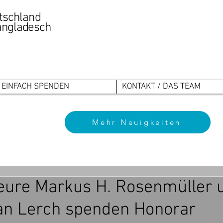
tschland
Bangladesch
EINFACH SPENDEN
KONTAKT / DAS TEAM
Mehr Neuigkeiten
eure Markus H. Rosenmüller 
ian Lerch spenden Honorar