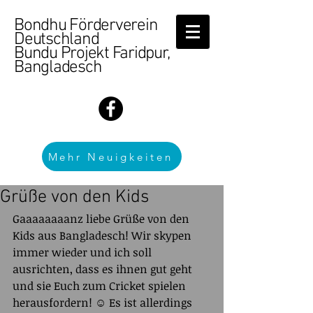
Bondhu Förderverein
Deutschland
Bundu Projekt Faridpur,
Bangladesch
Mehr Neuigkeiten
Grüße von den Kids
Gaaaaaaaanz liebe Grüße von den 
Kids aus Bangladesch! Wir skypen 
immer wieder und ich soll 
ausrichten, dass es ihnen gut geht 
und sie Euch zum Cricket spielen 
herausfordern! ☺️ Es ist allerdings 