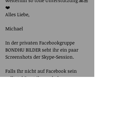
weiterhin so tolle Unterstützung 🙏🏼
❤️
Alles Liebe,
Michael
In der privaten Facebookgruppe 
BONDHU BILDER seht ihr ein paar 
Screenshots der Skype-Session.
Falls Ihr nicht auf Facebook sein 
solltet, könnt ihr auch das 
Kontaktformular auf dieser Seite 
nutzen und mir schreiebn, dann 
maile ich Euch gerne Bilder zu.