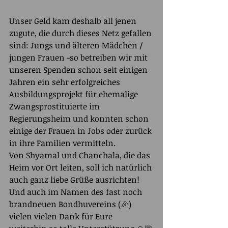
Unser Geld kam deshalb all jenen 
zugute, die durch dieses Netz gefallen 
sind: Jungs und älteren Mädchen / 
jungen Frauen -so betreiben wir mit 
unseren Spenden schon seit einigen 
Jahren ein sehr erfolgreiches 
Ausbildungsprojekt für ehemalige 
Zwangsprostituierte im 
Regierungsheim und konnten schon 
einige der Frauen in Jobs oder zurück 
in ihre Familien vermitteln.
Von Shyamal und Chanchala, die das 
Heim vor Ort leiten, soll ich natürlich 
auch ganz liebe Grüße ausrichten!
Und auch im Namen des fast noch 
brandneuen Bondhuvereins (🎉) 
vielen vielen Dank für Eure 