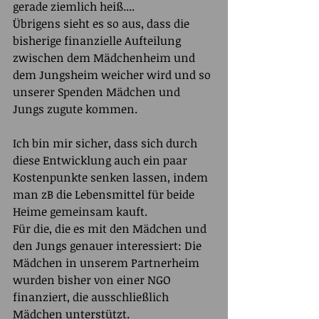
gerade ziemlich heiß....
Übrigens sieht es so aus, dass die 
bisherige finanzielle Aufteilung 
zwischen dem Mädchenheim und 
dem Jungsheim weicher wird und so 
unserer Spenden Mädchen und 
Jungs zugute kommen.
Ich bin mir sicher, dass sich durch 
diese Entwicklung auch ein paar 
Kostenpunkte senken lassen, indem 
man zB die Lebensmittel für beide 
Heime gemeinsam kauft.
Für die, die es mit den Mädchen und 
den Jungs genauer interessiert: Die 
Mädchen in unserem Partnerheim 
wurden bisher von einer NGO 
finanziert, die ausschließlich 
Mädchen unterstützt.